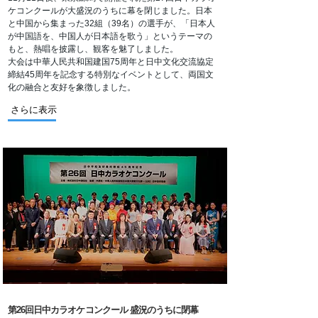
ケコンクールが大盛況のうちに幕を閉じました。日本
と中国から集まった32組（39名）の選手が、「日本人
が中国語を、中国人が日本語を歌う」というテーマの
もと、熱唱を披露し、観客を魅了しました。
大会は中華人民共和国建国75周年と日中文化交流協定
締結45周年を記念する特別なイベントとして、両国文
化の融合と友好を象徴しました。
さらに表示
第26回日中カラオケコンクール 盛況のうちに閉幕