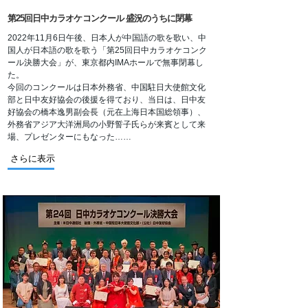
第25回日中カラオケコンクール 盛況のうちに閉幕
2022年11月6日午後、日本人が中国語の歌を歌い、中
国人が日本語の歌を歌う「第25回日中カラオケコンク
ール決勝大会」が、東京都内IMAホールで無事閉幕し
た。
今回のコンクールは日本外務省、中国駐日大使館文化
部と日中友好協会の後援を得ており、当日は、日中友
好協会の橋本逸男副会長（元在上海日本国総領事）、
外務省アジア大洋洲局の小野誓子氏らが来賓として来
場、プレゼンターにもなった……
さらに表示