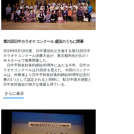
第21回日中カラオケコンクール 盛況のうちに閉幕
2018年8月18日夜、日中通信社が主催する第21回日中
カラオケコンクール決勝大会が、東京都内光が丘のＩ
ＭＡホールで無事閉幕した。
日中平和友好条約締結40周年にあたる今年、日中カ
ラオケコンクールは21回目を迎えた。今回のコンクー
ルは、外務省より日中平和友好条約締結40周年記念行
事の1つとして認定されると同時に、駐日中国大使館と
日中友好協会の強力な後援も得ている。
さらに表示