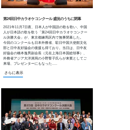
第24回日中カラオケコンクール 盛況のうちに閉幕
2021年11月7日夜、日本人が中国語の歌を歌い、中国
人が日本語の歌を歌う「第24回日中カラオケコンクー
ル決勝大会」が、東京都練馬区内で無事閉幕した。
今回のコンクールも日本外務省、駐日中国大使館文化
部と日中友好協会の後援も得ており。当日は、日中友
好協会の橋本逸男副会長（元在上海日本国総領事）、
外務省アジア大洋洲局の小野誓子氏らが来賓としてご
来場、プレゼンターにもなった......
さらに表示