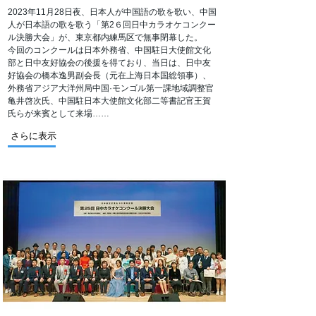
2023年11月28日夜、日本人が中国語の歌を歌い、中国
人が日本語の歌を歌う「第2６回日中カラオケコンクー
ル決勝大会」が、東京都内練馬区で無事閉幕した。
今回のコンクールは日本外務省、中国駐日大使館文化
部と日中友好協会の後援を得ており、当日は、日中友
好協会の橋本逸男副会長（元在上海日本国総領事）、
外務省アジア大洋州局中国·モンゴル第一課地域調整官
亀井啓次氏、中国駐日本大使館文化部二等書記官王賀
氏らが来賓として来場……
さらに表示