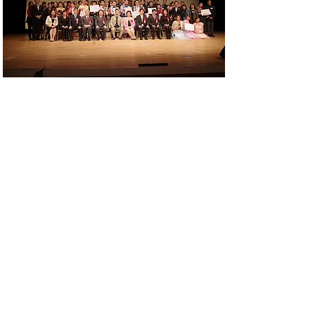
第20回日中カラオケコンクール 盛況のうちに閉幕
2017年11月29日夜、日中通信社が主催する第20回日中
カラオケコンクールの決勝大会が東京都の練馬文化セ
ンターで開催され、盛況のうちに幕を閉じた。
今大会には日中友好協会の橋本逸男副会長が来賓とし
て出席し、福田康夫元首相や鳩山由紀夫元首相らから
祝辞が寄せられた。
さらに表示