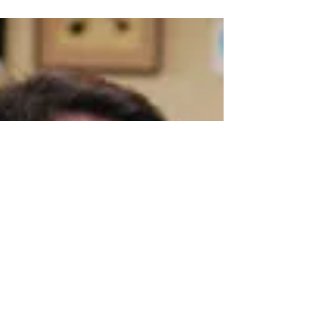
第30回 株式会社トーハン 取締役相談
役 上瀧博正
ますます発展を遂げる中国。その中国と新たな
関係を築き上げたのが、出版業界で物流を担う
販売会社（取次）の大手、トーハンだ。トーハ
ンは中国最大の国家級出版企業と合弁会社「中
国出版トーハン株式会社」を設立し、７月20日
に営業を開始した。８月30日には、中国北京市
で開かれる「第17...