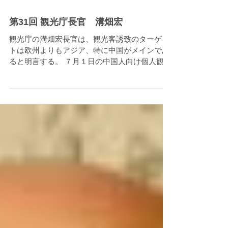
第31回 観光庁長官 溝畑宏
観光庁の溝畑宏長官は、観光客誘致のターゲッ
トは欧州よりもアジア、特に中国がメインであ
ると明言する。 ７月１日の中国人向け個人観光
ビザの取得容易化が話題となり、中国人観光客
数は確実に伸びている。また、今年中には、試
験的に日系旅行会社が中国人向けの訪日旅行を