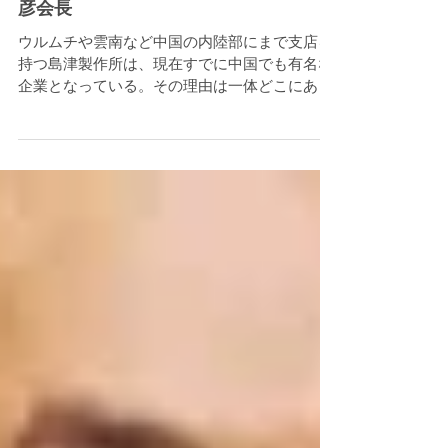
第33回 株式会社 島津製作所 服部重
彦会長
ウルムチや雲南など中国の内陸部にまで支店を
持つ島津製作所は、現在すでに中国でも有名な
企業となっている。その理由は一体どこにある
のだろうか。 そのなぞをひも解く鍵は現地化に
ある。部長クラスはすべて中国人であり、研究
開発も中国で行なう。服部重彦会長は言う。
「島津の中国ではありま...