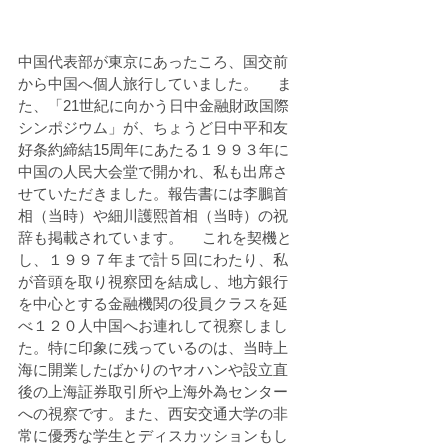
中国代表部が東京にあったころ、国交前
から中国へ個人旅行していました。 　ま
た、「21世紀に向かう日中金融財政国際
シンポジウム」が、ちょうど日中平和友
好条約締結15周年にあたる１９９３年に
中国の人民大会堂で開かれ、私も出席さ
せていただきました。報告書には李鵬首
相（当時）や細川護熙首相（当時）の祝
辞も掲載されています。 　これを契機と
し、１９９７年まで計５回にわたり、私
が音頭を取り視察団を結成し、地方銀行
を中心とする金融機関の役員クラスを延
べ１２０人中国へお連れして視察しまし
た。特に印象に残っているのは、当時上
海に開業したばかりのヤオハンや設立直
後の上海証券取引所や上海外為センター
への視察です。また、西安交通大学の非
常に優秀な学生とディスカッションもし