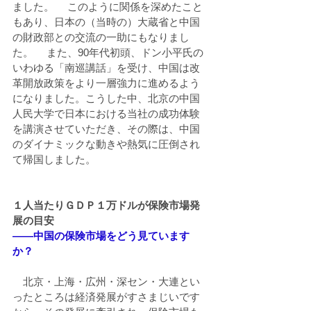
ました。 　このように関係を深めたこと
もあり、日本の（当時の）大蔵省と中国
の財政部との交流の一助にもなりまし
た。 　また、90年代初頭、ドン小平氏の
いわゆる「南巡講話」を受け、中国は改
革開放政策をより一層強力に進めるよう
になりました。こうした中、北京の中国
人民大学で日本における当社の成功体験
を講演させていただき、その際は、中国
のダイナミックな動きや熱気に圧倒され
て帰国しました。
１人当たりＧＤＰ１万ドルが保険市場発
展の目安
――中国の保険市場をどう見ています
か？
　北京・上海・広州・深セン・大連とい
ったところは経済発展がすさまじいです