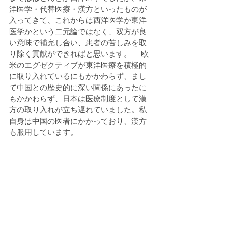
洋医学・代替医療・漢方といったものが
入ってきて、これからは西洋医学か東洋
医学かという二元論ではなく、双方が良
い意味で補完し合い、患者の苦しみを取
り除く貢献ができればと思います。 　欧
米のエグゼクティブが東洋医療を積極的
に取り入れているにもかかわらず、まし
て中国との歴史的に深い関係にあったに
もかかわらず、日本は医療制度として漢
方の取り入れが立ち遅れていました。私
自身は中国の医者にかかっており、漢方
も服用しています。
――人材育成にも力を入れているそうで
すが、次世代にはどういったリーダーが
必要だと考えますか？
日本という国は成長し、成熟し安定期を
迎えています。新しい解が見つからず、
どうしていいかわからない状態なので