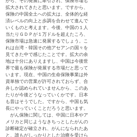
から、その発展に牽引され、保険市場も
拡大されてきたと思います。ですから、
保険の中国全土への拡大は、全体的な経
済レベルの向上と歩調を合わせて進んで
いくものと考えます。今後、中国の１人
当たりＧＤＰが１万ドルを超えたころ、
保険市場は急速に発展するでしょう。こ
れは台湾・韓国その他アセアンの国々を
見てきた中で感じたことです。拡大の余
地は十分にありえますし、中国は今後世
界で最も保険が発展する市場だと思って
います。現在、中国の生命保険事業は外
資単独での営業が許可されておらず、合
弁しか認められていませんから、このあ
たりが今後どうなっていくかです。日本
も昔はそうでした。ですから、中国も気
長にやっていくことだろうと思います。 
　がん保険に関しては、中国に日本やア
メリカと同じようなきちっとしたがんの
診断確定が確立され、がんになられたあ
と、誰もがしっかりとした治療を受けら