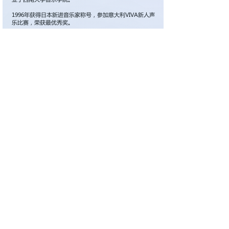
1996年获得日本新进音乐家称号，参加意大利VIVA新人声
乐比赛，荣获最优秀奖。
1999年获东京艺术大学大学院歌剧科硕士学位。
多次担任贝多芬第九交响乐章合唱组曲女高音领唱，日本
NHK电视台和TBS电视台等出演，先后发行《故乡在哪
里》
发行了《With others》《Land of wind》……近10张个
人专辑。
2010年在亚洲地区邓丽君歌曲比赛中荣获冠军，并在日本
电台主持《感受幽燕的风》以及《幽燕心心相约》的音乐
欣赏栏目。
2016年参赛维也纳金色大厅第四届国际艺术节，
《中国魂》节目获金奖，个人获奥地利雪绒花歌唱奖。
四季歌
潘幽燕
-03:15
潘老师演唱歌曲