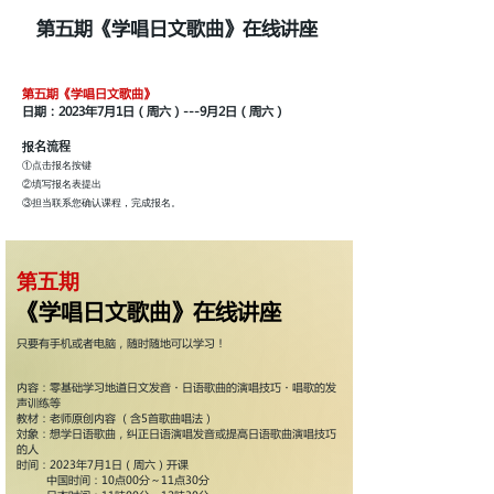
第五期《学唱日文歌曲》在线讲座
第五期《学唱日文歌曲》
日期：2023年7月1日（周六）---9月2日（周六）
报名流程
①点击报名按键
②填写报名表提出
③担当联系您确认课程，完成报名。
第五期​
《学唱日文歌曲》在线讲座
只要有手机或者电脑，随时随地可以学习！
内容：零基础学习地道日文发音・日语歌曲的演唱技巧・唱歌的发
声训练等
教材：老师原创内容 （含5首歌曲唱法）
対象：想学日语歌曲，纠正日语演唱发音或提高日语歌曲演唱技巧
的人
时间：2023年7月1日（周六）开课
中国时间：10点00分～11点30分