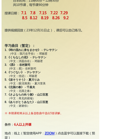
日本时间：11時00分～12時30分
共10节课，毎节课90分钟
7.1 7.8 7.15 7.22 7.29
授课日期：
8.5 8.12 8.19 8.26 9.2
提供视频回放（23年12月31日止），课后可以自己练习。
学习曲目（暂定）：
1.《時の流れに身をまかせ》 - テレサテン
（中文：我只在乎你） - 邓丽君
2.《くちなしの花》 - テレサテン
（中文：消遥自在）- 邓丽君
3. 《昴》 - 谷村新司
(中文：星) - 谷村新司
4.《つぐない》 - テレサテン
（中文：偿还）- 邓丽君
5.《涙そうそう》- 夏川りみ
（中文：眼泪滴滴）- 夏川里美
6.《北国の春》 - 千昌夫
（中文：北国之春）
7.《さよならの向う側》- 山口百恵
（中文：再见的彼端）
8.《ありがとうあなた》- 山口百恵
（中文：谢谢你）
※ 本期课程将从以上备选歌曲中选出5首讲解。
条件：
6人以上开课
地点：线上（暂定使用APP：
ZOOM
）点击蓝字可以直接下载（预
定）