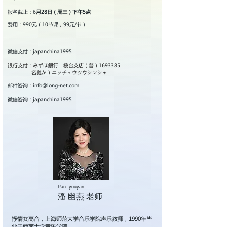
报名截止：6
月28日（周三）下午5点
费用：990元（10节课，99元/节）
微信支付：japanchina1995
银行支付：みずほ銀行 桜台支店（普）1693385
名義
か）ニッチュウツウシ
ンシャ
邮件咨询：
info@long-net.com
微信咨询：japanchina1995
Pan youyan
潘 幽燕 老师
抒情女高音，上海师范大学音乐学院声乐教师，1990年毕
业于西南大学音乐学院。