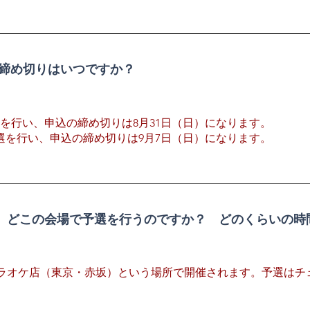
の締め切りはいつですか？
選を行い、申込の締め切りは8月31日（日）になります。
予選を行い、申込の締め切りは9月7日（日）になります。
 どこの会場で予選を行うのですか？ どのくらいの時
SAKAカラオケ店（東京・赤坂）という場所で開催されます。予選は