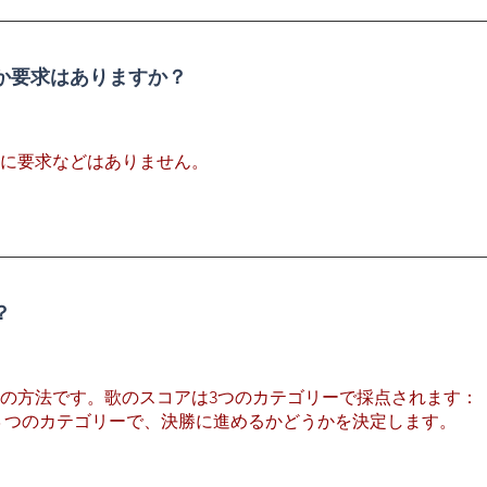
か要求はありますか？
に要求などはありません。
？
の方法です。歌のスコアは3つのカテゴリーで採点されます：
力の３つのカテゴリーで、決勝に進めるかどうかを決定します。