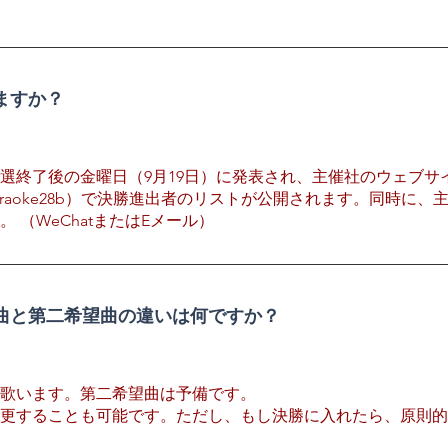
ますか？
選終了後の金曜日（9月19日）に発表され、主催社のウェブサ
araoke28b
）で決勝進出者のリストが公開されます。同時に、
 （WeChatまたはEメール）
曲と第二希望曲の違いは何ですか？
歌います。第二希望曲は予備です。
更することも可能です。ただし、もし決勝に入れたら、原則的