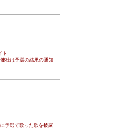
イト
主催社は予選の結果の通知
に予選で歌った歌を披露