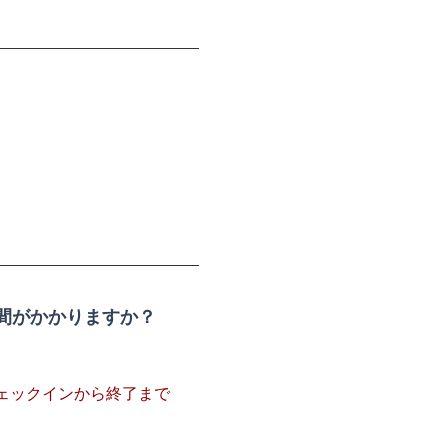
間がかかりますか？
チェックインから終了まで