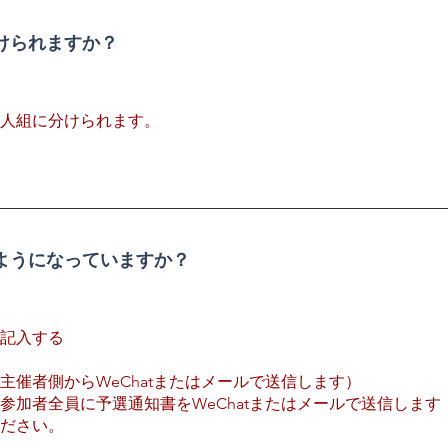
けられますか？
人組に分けられます。
ようになっていますか？
記入する
主催者側からWeChatまたはメールで送信します）
参加者全員に予選通知書をWeChatまたはメールで送信しま
ださい。