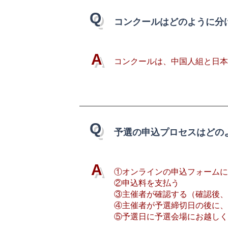
Q
コンクールはどのように分
A
コンクールは、中国人組と日本
Q
予選の申込プロセスはどの
A
①オンラインの申込フォームに
②申込料を支払う
③主催者が確認する（確認後、
④主催者が予選締切日の後に、
⑤予選日に予選会場にお越しく