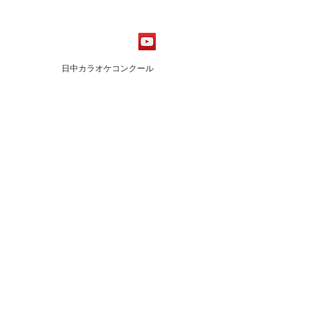
日中カラオケコンクール