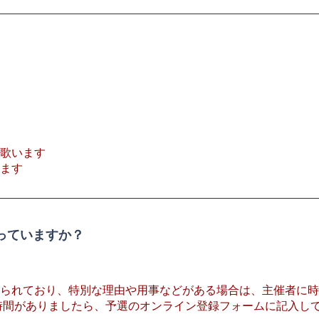
で歌います
ます
っていますか？
られており、特別な理由や用事などがある場合は、主催者に時
時間がありましたら、予選のオンライン登録フォームに記入し