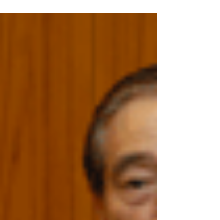
第10回 日本写真家協会常務理
事 齋藤康一
１９６５年、文化大革命が始まる前年に、３人の
写真家が日本写真家協会を代表して中国に渡っ
た。そのうちの１人が齋藤康一氏だ。それ以来、
齋藤氏は約80回も中国へと渡り写真を撮り続けて
きた。１９６５年当時と比べて「今中国は、自分
がこうなるであろうと思ったことのはるか先に行
ってしまっ...