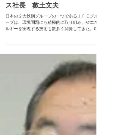
第09回 ＪＦＥホールディング
ス社長 數土文夫
日本の２大鉄鋼グループの一つであるＪＦＥグル
ープは、環境問題にも積極的に取り組み、省エネ
ルギーを実現する技術も数多く開発してきた。08
年５月には、訪日した胡錦涛国家主席がＪＦＥグ
ループのリサイクル施設を視察。ＪＦＥの環境へ
の取り組みを高く評価した。...