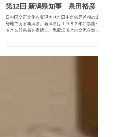
第12回 新潟県知事 泉田裕彦
日中国交正常化を実現させた田中角栄元首相の出
身地である新潟県。新潟県は１９８３年に黒龍江
省と友好県省を提携し、黒龍江省との交流を進め
てきた。観光促進策でも主なターゲットを中国に
定め、2004年の泉田裕彦知事就任時と比べ、新潟
県への中国人の訪問者数は２倍以上に跳ね上がっ
ている...