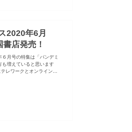
2020年6月
国書店発売！
0年６月号の特集は「パンデミ
方も増えていると思います
にテレワークとオンライン学
状を特集します。特集記事と
学習アプリの記事、中国経済