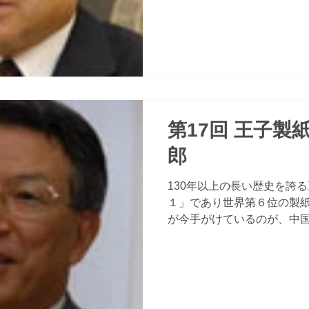
第17回 王子製
郎
130年以上の長い歴史を誇る
１」であり世界第６位の製
が今手がけているのが、中
通プロジェクト」である。
他の分野や他の国に進出す
す、王子製紙の試み...