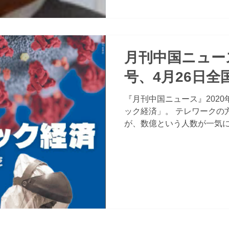
月刊中国ニュース
号、4月26日全
『月刊中国ニュース』202
ック経済」。 テレワークの
が、数億という人数が一気
習になだれこんだ中国の現
は別に具体的なオンライン
への影響や党幹部や公...