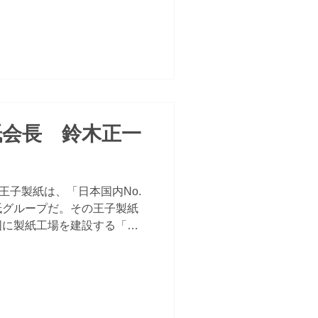
紙会長 鈴木正一
王子製紙は、「日本国内No.
紙グループだ。その王子製紙
国に製紙工場を建設する「南
真の「世界企業」を目指し、
ることでさらなる飛躍を目指