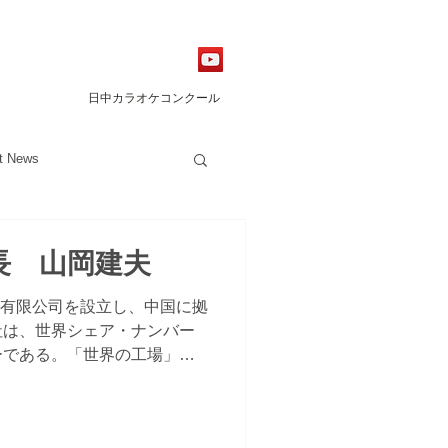
日中カラオケコンクール
t News
会長 山岡建夫
シン有限公司を設立し、中国に拠
社は、世界シェア・ナンバー
ーである。「世界の工場」と
し、中国の経済・ファッショ
。当社の山岡会長は、中国の