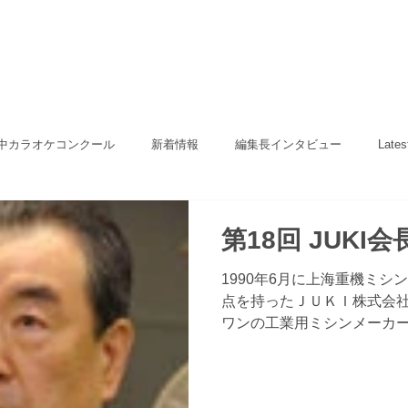
中カラオケコンクール
新着情報
編集長インタビュー
Lates
第18回 JUKI
1990年6月に上海重機ミ
点を持ったＪＵＫＩ株式会
ワンの工業用ミシンメーカ
しての中国にいち早く進出
ン業界に精通するＪＵＫＩ
生産性を高く評価し...