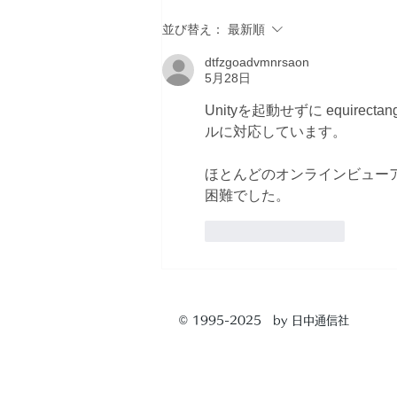
並び替え：
最新順
dtfzgoadvmnrsaon
5月28日
Unityを起動せずに equirect
ルに対応しています。
ほとんどのオンラインビュー
困難でした。
いいね！
返信
© 1995-2025 by 日中通信社