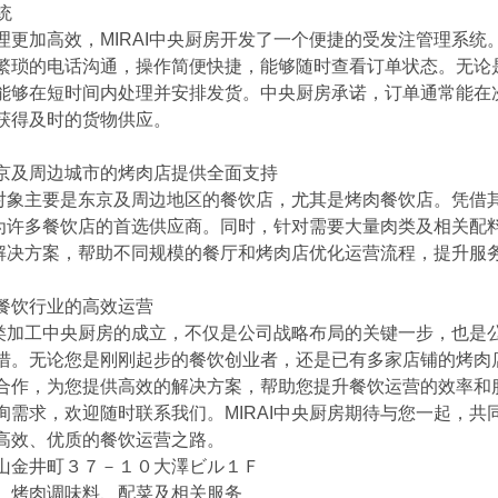
统 
理更加高效，MIRAI中央厨房开发了一个便捷的受发注管理系统
繁琐的电话沟通，操作简便快捷，能够随时查看订单状态。无论
能够在短时间内处理并安排发货。中央厨房承诺，订单通常能在
获得及时的货物供应。
京及周边城市的烤肉店提供全面支持
服务对象主要是东京及周边地区的餐饮店，尤其是烤肉餐饮店。凭借
已成为许多餐饮店的首选供应商。同时，针对需要大量肉类及相关配
化的解决方案，帮助不同规模的餐厅和烤肉店优化运营流程，提升服
餐饮行业的高效运营
社肉类加工中央厨房的成立，不仅是公司战略布局的关键一步，也是
措。无论您是刚刚起步的餐饮创业者，还是已有多家店铺的烤肉店老
合作，为您提供高效的解决方案，帮助您提升餐饮运营的效率和
询需求，欢迎随时联系我们。MIRAI中央厨房期待与您一起，共
高效、优质的餐饮运营之路。
山金井町３７－１０大澤ビル１Ｆ 
、烤肉调味料、配菜及相关服务