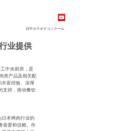
日中カラオケコンクール
饮行业提供
类加工中央厨房，是
肉类产品及相关配
的丰富经验、深厚
的支持，推动餐饮
为日本烤肉行业的
者喜爱和信赖。作