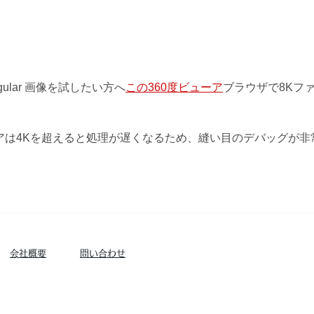
angular 画像を試したい方へ
この360度ビューア
ブラウザで8Kフ
アは4Kを超えると処理が遅くなるため、縫い目のデバッグが非
​会社概要
問い合わせ