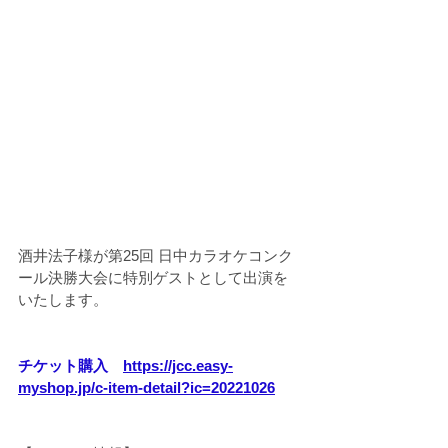
酒井法子様が第25回 日中カラオケコンク
ール決勝大会に特別ゲストとして出演を
いたします。
チケット購入　
https://jcc.easy-
myshop.jp/c-item-detail?ic=20221026