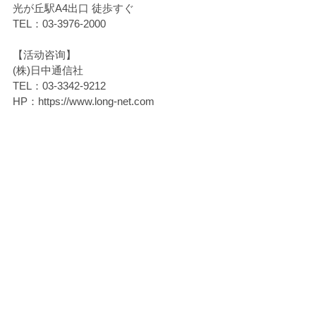
光が丘駅A4出口 徒歩すぐ
TEL：03-3976-2000
【活动咨询】
(株)日中通信社
TEL：03-3342-9212
HP：https://www.long-net.com
【票 价】
全席自由席：(RMB) 160元 (JPY) 3000日
币
《购票方式》
①银行付款
みずほ銀行 桜台支店 （普通）　1609295
名義：カ)ニッチュウツウシンシャ
②微信支付
添加担当ID：sdlkwjl