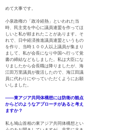
めて大事です。
小泉政権の「政冷経熱」といわれた当
時、民主党を中心に議員連盟を作ってほ
しいと私が頼まれたことがあります。そ
れで、日中経済推進議員連盟というもの
を作り、当時１００人以上議員が集まり
まして、私が会長になり中国へ行って覚
書の締結などもしました。私は大臣にな
りましたから会長職は降りましたが、海
江田万里議員が復活したので、海江田議
員に代わりにやっていただくようにお願
いしました。
――東アジア共同体構想には防衛の観点
からどのようなアプローチがあると考え
ますか？
私も鳩山首相の東アジア共同体構想とい
うのをお聞きしていますが、非常に大き