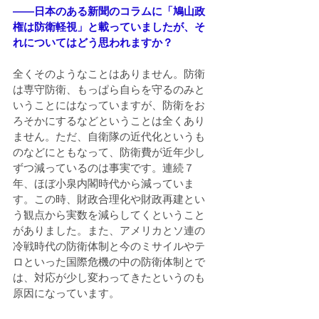
――日本のある新聞のコラムに「鳩山政
権は防衛軽視」と載っていましたが、そ
れについてはどう思われますか？
全くそのようなことはありません。防衛
は専守防衛、もっぱら自らを守るのみと
いうことにはなっていますが、防衛をお
ろそかにするなどということは全くあり
ません。ただ、自衛隊の近代化というも
のなどにともなって、防衛費が近年少し
ずつ減っているのは事実です。連続７
年、ほぼ小泉内閣時代から減っていま
す。この時、財政合理化や財政再建とい
う観点から実数を減らしてくということ
がありました。また、アメリカとソ連の
冷戦時代の防衛体制と今のミサイルやテ
ロといった国際危機の中の防衛体制とで
は、対応が少し変わってきたというのも
原因になっています。