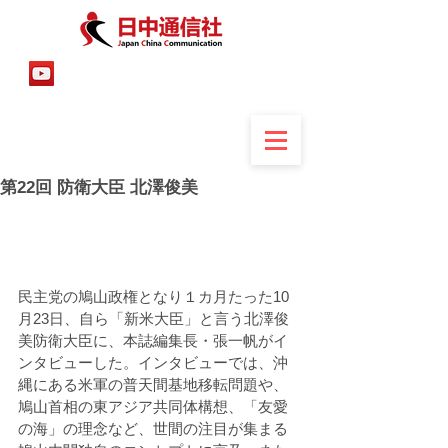
第22回 防衛大臣 北澤俊美
民主党の鳩山政権となり１カ月たった10
月23日、自ら「新米大臣」と言う北澤俊
美防衛大臣に、本誌編集長・張一帆がイ
ンタビューした。インタビューでは、沖
縄にある米軍の普天間基地移転問題や、
鳩山首相の東アジア共同体構想、「友愛
の海」の理念など、世間の注目が集まる