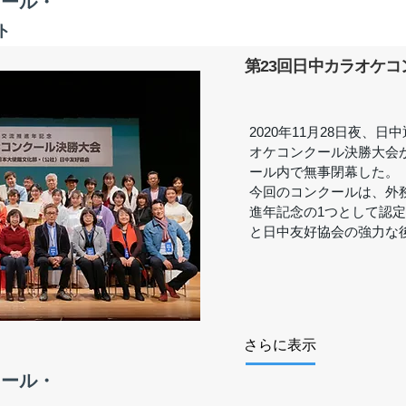
クール・
ト
第23回日中カラオケコ
2020年11月28日夜、
オケコンクール決勝大会
ール内で無事閉幕した。
今回のコンクールは、外
進年記念の1つとして認
と日中友好協会の強力な
さらに表示
クール・