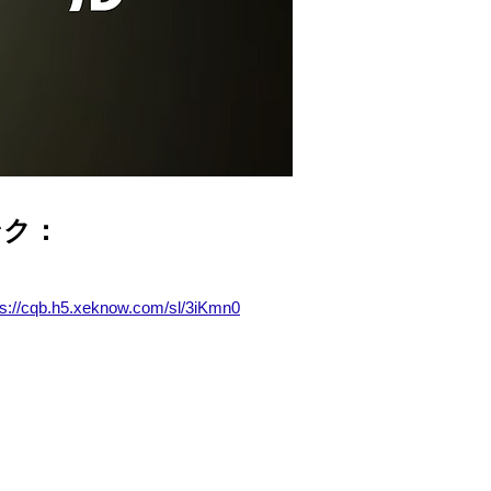
ンク：
ps://cqb.h5.xeknow.com/sl/3iKmn0