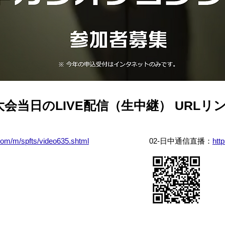
会当日のLIVE配信（生中継） URLリ
com/m/spfts/video635.shtml
02-日中通信直播：
htt