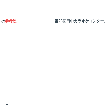
ンの
参考映
第23回日中カラオケコンクー